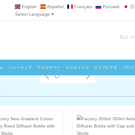
English
Español
Français
Pусский
日
Select Language
▼
電話:+86
ル
ジャーストア
アクセサリー
カスタマイズ
ライブビデオ
ブログ
ル