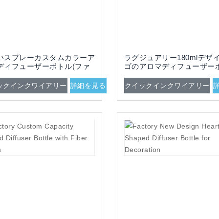
いスプレーカスタムカラーア
ラグジュアリー180mlデザ
ディフューザーボトル(ファ
ゴのアロマディフューザー
ースティック付き)
(ファイバースティックとボ
ス付き)
ックインクワイアリー
詳細を見る
クイックインクワイアリー