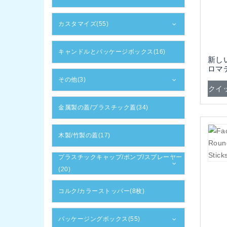
カスタマイズ(55)
キャンドルとパッケージボックス(16)
新し
ロマ
イバ
その他(3)
クイ
金属製の蓋/プラスチック蓋(34)
木製/竹製の蓋(17)
プラスチックキャップ/ポンプ/スプレーヤー
(20)
コルク/カラーストッパー(8枚)
パッケージングボックス(55)