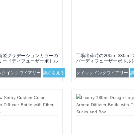
新製グラデーションカラーの
工場出荷時の200ml 330ml
リードディフューザーボトル
バーディフューザーボトル(
ァイバースティック付き)
ップとファイバースティッ
き)
ックインクワイアリー
詳細を見る
クイックインクワイアリー