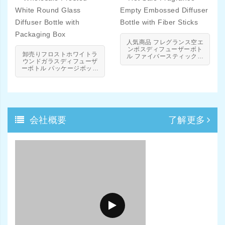
人気商品 フレグランス空エ
ンボスディフューザーボト
卸売りフロストホワイトラ
ル ファイバースティック付
ウンドガラスディフューザ
き
ーボトル パッケージボック
ス付き
製
会社概要
了解更多